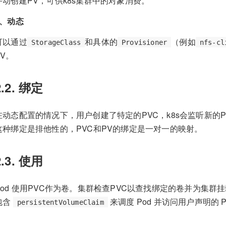
手动创建PV，可供k8s集群中的对象消费。
2、动态
可以通过
和具体的
（例如
StorageClass
Provisioner
nfs-cl
PV。
2.2. 绑定
在动态配置的情况下，用户创建了特定的PVC，k8s会监听新的
这种绑定是排他性的，PVC和PV的绑定是一对一的映射。
2.3. 使用
Pod 使用PVC作为卷。集群检查PVC以查找绑定的卷并为集群挂载该
包含
来调度 Pod 并访问用户声明的 
persistentVolumeClaim