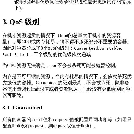
被杀死(除非在系统任务或守护进程需要更多内存的情况
下)。
3. QoS 级别
在机器资源超卖的情况下（limit的总量大于机器的资源容
量），即CPU或内存耗尽，将不得不杀死部分不重要的容器。
因此对容器分成了3个
的级别：
,
,
QoS
Guaranteed
Burstable
，三个级别的优先级依次递减。
Best-Effort
当CPU资源无法满足，pod不会被杀死可能被短暂控制。
内存是不可压缩的资源，当内存耗尽的情况下，会依次杀死优
先级低的容器。Guaranteed的级别最高，不会被杀死，除非容
器使用量超过limit限值或者资源耗尽，已经没有更低级别的容
器可驱逐。
3.1. Guaranteed
所有的容器的
值和
值被配置且两者相等（如果只
limit
request
配置limit没有request，则request取值于limit）。