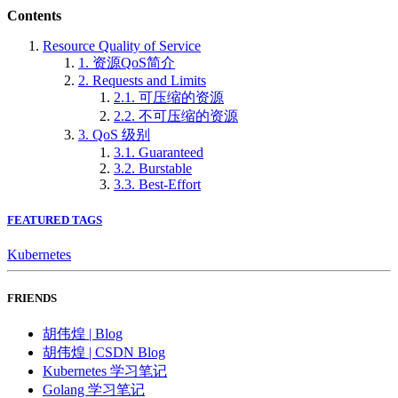
Contents
Resource Quality of Service
1. 资源QoS简介
2. Requests and Limits
2.1. 可压缩的资源
2.2. 不可压缩的资源
3. QoS 级别
3.1. Guaranteed
3.2. Burstable
3.3. Best-Effort
FEATURED TAGS
Kubernetes
FRIENDS
胡伟煌 | Blog
胡伟煌 | CSDN Blog
Kubernetes 学习笔记
Golang 学习笔记