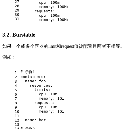
27
cpu:
100m
28
memory:
100Mi
29
requests:
30
cpu:
100m
31
memory:
100Mi
3.2. Burstable
如果一个或多个容器的limit和request值被配置且两者不相等。
例如：
# 示例1
1
containers:
2
name:
foo
3
resources:
4
limits:
5
cpu:
10m
6
memory:
1Gi
7
requests:
8
cpu:
10m
9
memory:
1Gi
10
11
name:
bar
12
13
14
# 示例2