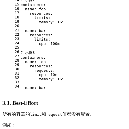
15
containers:
16
name:
foo
17
resources:
18
limits:
19
memory:
1Gi
20
21
name:
bar
22
resources:
23
limits:
24
cpu:
100m
25
26
# 示例3
27
containers:
28
name:
foo
29
resources:
30
requests:
31
cpu:
10m
32
memory:
1Gi
33
34
name:
bar
3.3. Best-Effort
所有的容器的
和
值都没有配置。
limit
request
例如：