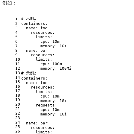
例如：
# 示例1
1
2
containers:
3
name:
foo
4
resources:
5
limits:
6
cpu:
10m
7
memory:
1Gi
8
name:
bar
9
resources:
10
limits:
11
cpu:
100m
12
memory:
100Mi
13
# 示例2
14
containers:
15
name:
foo
16
resources:
17
limits:
18
cpu:
10m
19
memory:
1Gi
20
requests:
21
cpu:
10m
22
memory:
1Gi
23
24
name:
bar
25
resources:
26
limits: