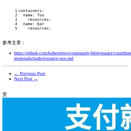
1
containers:
2
name:
foo
3
resources:
4
name:
bar
5
resources:
参考文章：
https://github.com/kubernetes/community/blob/master/contribut
proposals/node/resource-qos.md
← Previous Post
Next Post →
赏